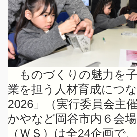
ものづくりの魅力を子
業を担う人材育成につ
2026」（実行委員会主
かやなど岡谷市内６会
（ＷＳ）は全24企画で