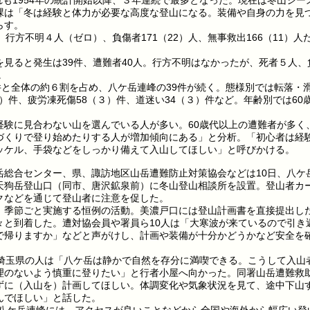
ずれも1954年の統計開始以降、３年連続で最多となった。現在は冬山シー
課は「冬は経験と体力が必要な高度な登山になる。装備や自身の力を見
らす。
方不明４人（ゼロ）、負傷者171（22）人、無事救出166（11）人
見ると発生は39件、遭難者40人。行方不明はなかったが、死者５人、
。
件と全体の約６割を占め、八ケ岳連峰の39件が続く。態様別では転落・
4）件、疲労凍死傷58（３）件、道迷い34（３）件など。年齢別では60
験に見合わない山を選んでいる人が多い。60歳代以上の遭難者が多く
づくりで登り始めたりする人が増加傾向にある」と分析。「初心者は経
ッケル、手袋などをしっかり備えて入山してほしい」と呼びかける。
総合センター、県、諏訪地区山岳遭難防止対策協会などは10日、八ケ
天狗岳登山口（同市、唐沢鉱泉前）に冬山登山相談所を設置。登山者カ
クなどを通じて登山者に注意を促した。
季節ごと実施する恒例の活動。美濃戸口には登山計画書を直接提出し
々と到着した。遭対協会員や署員ら10人は「大寒波が来ているので引き
で帰りますか」などと声がけし、計画や装備が十分かどうかなど安全を
埼玉県の人は「八ケ岳は静かで自然を存分に満喫できる。こうして入山
理のないよう慎重に登りたい」と行者小屋へ向かった。同署山岳遭難救
ずに（入山を）計画してほしい。体調変化や気象状況を見て、途中下山
んでほしい」と話した。