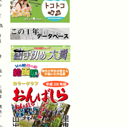
ズ
つ
だ
負
滑
歳
、
験
岳
ー
た
返
確
者
助
す