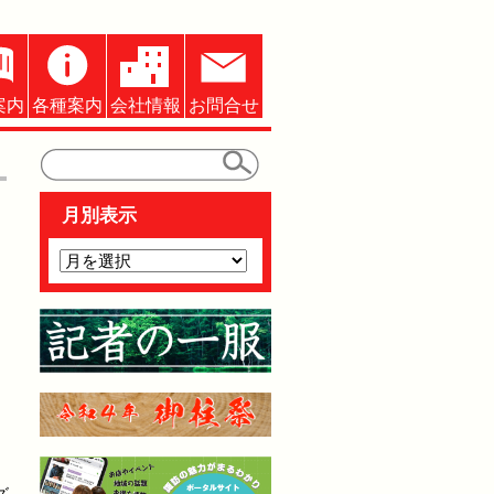
案内
各種案内
会社情報
お問合せ
月別表示
、