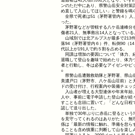
遭難者は42人増の392人となり、い
ンのただ中にあり、県警山岳安全対策
め直して入山してほしい」と警鐘を鳴
全県で死者は51（茅野署管内４）人、行
った。
茅野署などが管轄する八ケ岳連峰分を
傷者21人、無事救出14人となっている
山域別では北アルプスが最多で213
落94（茅野署管内６）件、転倒90（1
代以上が191人で約５割を占める。
同課は増加の要因について「体力、経
退職して登山を趣味で始めたり、体力
者と行動し、冬は必要なアイゼンやピ
○
県警山岳遭難救助隊と茅野署、県山岳
美濃戸口（茅野市、八ケ岳山荘前）と
ドの受け付け、行程案内や装備チェッ
入山者が増える大型連休や年末年始、
人や、事前に電子申請した登山者が続
すことも念頭に置いて」「どんな日程
認して送り出した。
単独で30年ぶりに赤岳に登るという
を見守ってくれるのはありがたく、無
係は「最新の情報に触れ、準備を怠ら
ることも含め慎重に判断して山を楽し