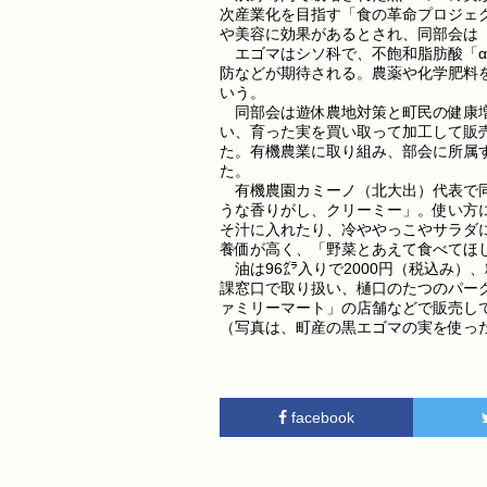
次産業化を目指す「食の革命プロジェ
や美容に効果があるとされ、同部会は
エゴマはシソ科で、不飽和脂肪酸「α
防などが期待される。農薬や化学肥料
いう。
同部会は遊休農地対策と町民の健康増
い、育った実を買い取って加工して販売
た。有機農業に取り組み、部会に所属
た。
有機農園カミーノ（北大出）代表で同
うな香りがし、クリーミー」。使い方
そ汁に入れたり、冷ややっこやサラダ
養価が高く、「野菜とあえて食べてほ
油は96㌘入りで2000円（税込み）、
課窓口で取り扱い、樋口のたつのパー
ァミリーマート」の店舗などで販売してい
（写真は、町産の黒エゴマの実を使っ
facebook