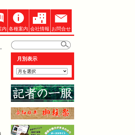
案内
各種案内
会社情報
お問合せ
月別表示
６