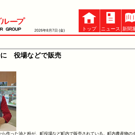
トップ
ニュース
新聞
2026年8月7日 (金)
粉に 役場などで販売
ら作った油と粉が、町役場など町内で販売されている。町内農産物の