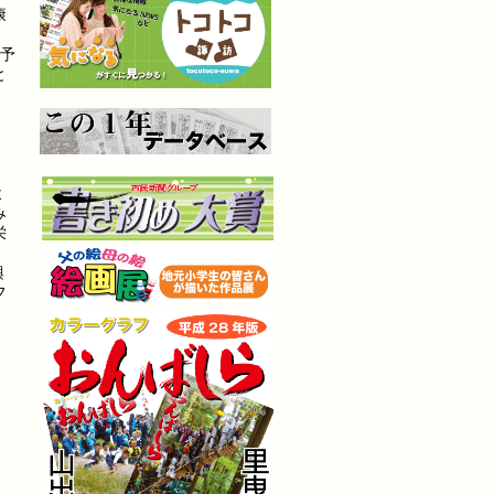
康
予
と
よ
み
栄
興
フ