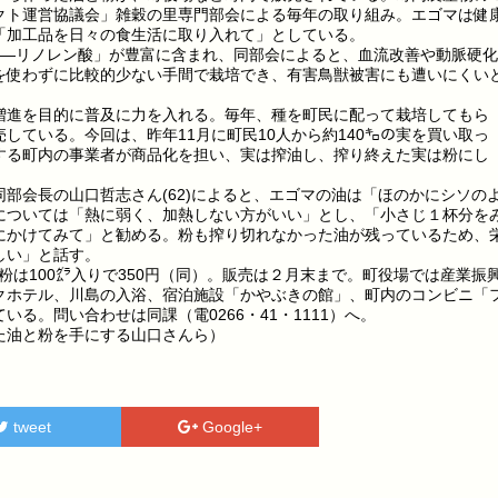
クト運営協議会」雑穀の里専門部会による毎年の取り組み。エゴマは健
「加工品を日々の食生活に取り入れて」としている。
—リノレン酸」が豊富に含まれ、同部会によると、血流改善や動脈硬化
を使わずに比較的少ない手間で栽培でき、有害鳥獣被害にも遭いにくい
進を目的に普及に力を入れる。毎年、種を町民に配って栽培してもら
している。今回は、昨年11月に町民10人から約140㌔の実を買い取っ
する町内の事業者が商品化を担い、実は搾油し、搾り終えた実は粉にし
部会長の山口哲志さん(62)によると、エゴマの油は「ほのかにシソの
については「熱に弱く、加熱しない方がいい」とし、「小さじ１杯分を
にかけてみて」と勧める。粉も搾り切れなかった油が残っているため、
しい」と話す。
粉は100㌘入りで350円（同）。販売は２月末まで。町役場では産業振
クホテル、川島の入浴、宿泊施設「かやぶきの館」、町内のコンビニ「
る。問い合わせは同課（電0266・41・1111）へ。
た油と粉を手にする山口さんら）
tweet
Google+