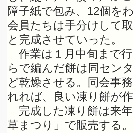
障子紙で包み、12個を
会員たちは手分けして
と完成させていった。
作業は１月中旬まで行い
らで編んだ餅は同セン
ど乾燥させる。同会事
れれば、良い凍り餅が
完成した凍り餅は来年２
草まつり」で販売する