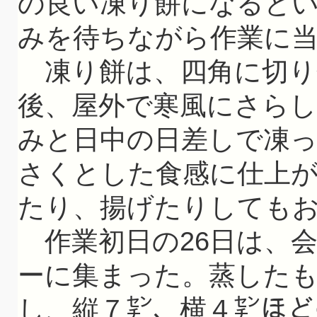
の良い凍り餅になると
みを待ちながら作業に
凍り餅は、四角に切り
後、屋外で寒風にさら
みと日中の日差しで凍
さくとした食感に仕上
たり、揚げたりしても
作業初日の26日は、
ーに集まった。蒸した
し、縦７㌢、横４㌢ほど