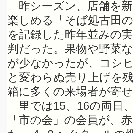
昨シーズン、店舗を新
楽しめる「そば処古田の
を記録した昨年並みの
判だった。果物や野菜
が少なかったが、コシ
と変わらぬ売り上げを
箱に多くの来場者が寄
里では15、16の両日
「市の会」の会員が、