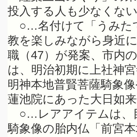
投入する人も少なくな
○…名付けて「うみたて
教を楽しみながら身近
職（47）が発案、市内
は、明治初期に上社神宮
明神本地普賢菩薩騎象像
蓮池院にあった大日如来
○…レアアイテムは、
騎象像の胎内仏「前宮本