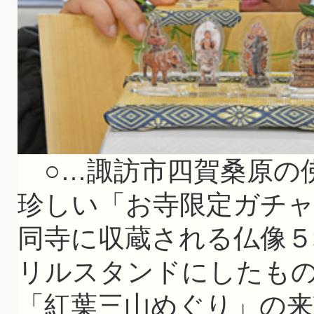
○…諏訪市四賀桑原の
珍しい「お寺限定ガチ
同寺に収蔵される仏像
リルスタンドにしたもの
「紅葉三山めぐり」の