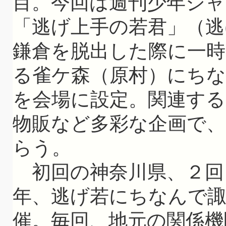
目。今回は週刊少年ジャ
「逃げ上手の若君」（逃
鎌倉を脱出した際に一
る雀ケ森（原村）にちな
を会場に設定。関連す
物販など多彩な企画で
らう。
初回の神奈川県、２回
年、逃げ若にちなんで諏
催。毎回、地元の関係機