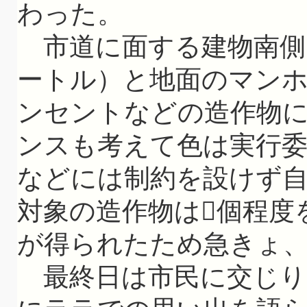
わった。
市道に面する建物南側１
ートル）と地面のマン
ンセントなどの造作物
ンスも考えて色は実行
などには制約を設けず
対象の造作物は個程度
が得られたため急きょ、
最終日は市民に交じり