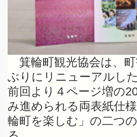
箕輪町観光協会は、町
ぶりにリニューアルし
前回より４ページ増の2
み進められる両表紙仕様
輪町を楽しむ」の二つ
る。