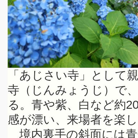
「あじさい寺」として
寺（じんみょうじ）で
る。青や紫、白など約20
感が漂い、来場者を楽
境内裏手の斜面には青