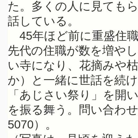
た。多くの人に見ても
話している。
45年ほど前に重盛住
先代の住職が数を増や
い寺になり、花摘みや
か）と一緒に世話を続け
「あじさい祭り」を開
を振る舞う。問い合わせは同
5070）。