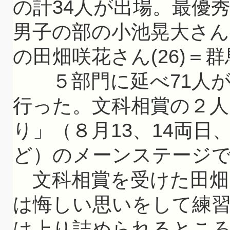
の計34人が出場。最優
男子の部の小池晃大さん(
の田畑咲花さん(26)＝
５部門に延べ71人が
行った。文科相賞の２人
り」（８月13、14両
ど）のメーンステージ
文科相賞を受けた田畑
は悔しい思いをして練
は上り詰められるとこ