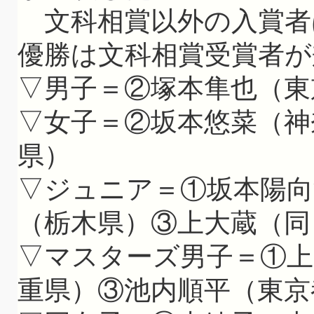
文科相賞以外の入賞者
優勝は文科相賞受賞者が
▽男子＝②塚本隼也（東
▽女子＝②坂本悠菜（神
県）
▽ジュニア＝①坂本陽向
（栃木県）③上大蔵（同
▽マスターズ男子＝①上
重県）③池内順平（東京