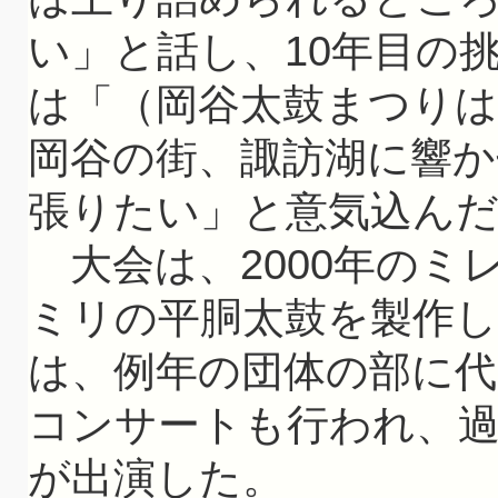
い」と話し、10年目の
は「（岡谷太鼓まつり
岡谷の街、諏訪湖に響
張りたい」と意気込ん
大会は、2000年のミレ
ミリの平胴太鼓を製作
は、例年の団体の部に
コンサートも行われ、
が出演した。