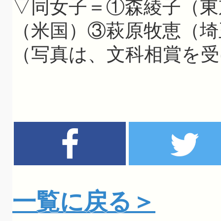
▽同女子＝①森綾子（東
（米国）③萩原牧恵（埼
（写真は、文科相賞を受
一覧に戻る＞