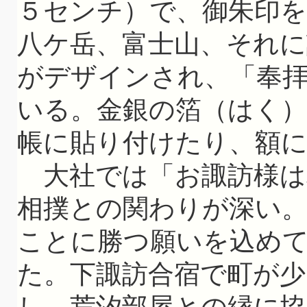
５センチ）で、御朱印を
八ケ岳、富士山、それに
がデザインされ、「奉
いる。金銀の箔（はく）
帳に貼り付けたり、額
大社では「お諏訪様は
相撲との関わりが深い
ことに勝つ願いを込め
た。下諏訪合宿で町が
し、荒汐部屋との縁に