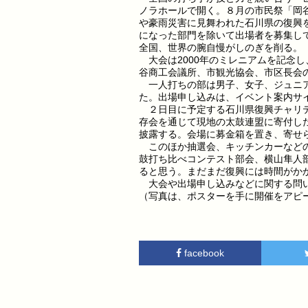
ノラホールで開く。８月の市民祭「岡
や豪雨災害に見舞われた石川県の復興
になった部門を除いて出場者を募集し
全国、世界の腕自慢がしのぎを削る。
大会は2000年のミレニアムを記念し
谷商工会議所、市観光協会、市区長会
一人打ちの部は男子、女子、ジュニア
た。出場申し込みは、イベント案内サ
２日目に予定する石川県復興チャリテ
存会を通じて現地の太鼓連盟に寄付し
披露する。会場に募金箱を置き、寄せ
このほか抽選会、キッチンカーなどの
鼓打ち比べコンテスト部会、横山隼人部
ると思う。まだまだ復興には時間がか
大会や出場申し込みなどに関する問い合
（写真は、ポスターを手に開催をアピ
facebook