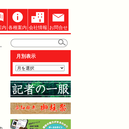
案内
各種案内
会社情報
お問合せ
月別表示
カ