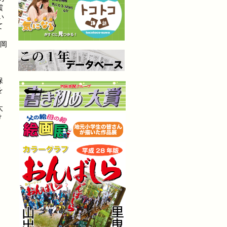
震
い
て
、岡
保
を
太
け
。