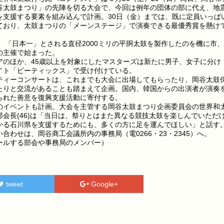
谷太鼓まつり」の先陣を切る大会で、今回は例年の団体の部に代え、地
を支援する要素を組み込んで計画。30日（金）までは、既に定員いっぱ
ており、太鼓まつりの「メーンステージ」で演奏できる最優秀賞を懸け
、「日本一」とされる直径2000ミリの平胴太鼓を製作したのを機に市
の主催で始まった。
のほか、45歳以上を対象にしたマスターズは新たに男子、女子に分け
イト「ピーティックス」で受け付けている。
ィーコンサートは、これまでも大会に出場してもらったり、岡谷太鼓
たりと交流があることも踏まえて企画。国内、韓国からの出演者が演奏
られた善意を復興支援活動に寄付する。
イベントも計画。大会を主管する岡谷太鼓まつり企画委員会の世界和
会長(46)は「当日は、祭りとはまた異なる競技太鼓を楽しんでいただ
かる石川県を支援するためにも、多くの方に足を運んでほしい」と話す
わせは、岡谷商工会議所内の事務局（電0266・23・2345）へ。
ールする部会や事務局のメンバー）
tweet
Google+