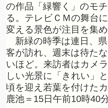
の作品「緑響く」のモ
る。テレビＣＭの舞台
変える景色が注目を集
新緑の時季は連日、県
客が訪れ、週末は待た
いほど。来訪者はカメ
しい光景に「きれい」
頃を迎え若葉を付けた
鹿池＝15日午前10時40