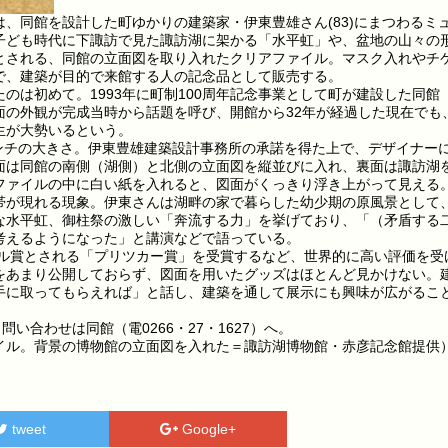
、同館を設計した町ゆかりの建築家・伊東豊雄さん(83)にまつわるミ
子ども時代に下諏訪で見た諏訪湖に架かる「水平虹」や、盆地の山々の
とされる、同館の立面図を取り入れたクリアファイル。マスク入れやチ
で、建築が目的で来館する人の記念品として販売する。
は初めて。1993年に町制100周年記念事業として町が建設した同館
面の外観が完成当時から話題を呼び、開館から32年が経過した現在でも
生が大勢いるという。
センチの大きさ。伊東豊雄建築設計事務所の承諾を得た上で、デザイナー
面は同館の南側（湖側）と北側の立面図を縦並びに入れ、裏面は諏訪湖
ファイルの中に白い紙を入れると、図面がくっきり浮き上がって見える
が現れる現象。伊東さんは湖畔の家で暮らした幼少期の原風景として
な水平虹、御柱祭の激しい「奔流する力」を挙げており、「（矛盾する
考えるようになった」と講演などで語っている。
ベル賞とされる「プリツカー賞」を受賞するなど、世界的に高い評価を受
をあまり公開しておらず、図面を用いたグッズはほとんど見かけない。
手に取ってもらえれば」と話し、建築を通して展示にも興味が広がるこ
い合わせは同館（電0266・27・1627）へ。
イル。背景の博物館の立面図を入れた＝諏訪湖博物館・赤彦記念館提供
tweet
Google+