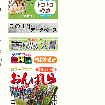
ュ
形
ケ
、
に
を
。
、
二
け
建
と
）