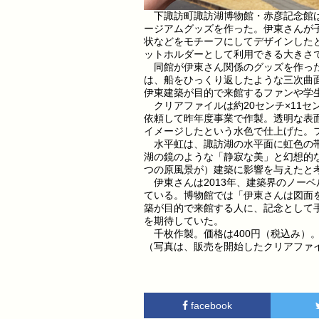
下諏訪町諏訪湖博物館・赤彦記念館は
ージアムグッズを作った。伊東さんが
状などをモチーフにしてデザインした
ットホルダーとして利用できる大きさ
同館が伊東さん関係のグッズを作ったの
は、船をひっくり返したような三次曲
伊東建築が目的で来館するファンや学
クリアファイルは約20センチ×11
依頼して昨年度事業で作製。透明な表
イメージしたという水色で仕上げた。
水平虹は、諏訪湖の水平面に虹色の帯
湖の鏡のような「静寂な美」と幻想的
つの原風景が）建築に影響を与えたと
伊東さんは2013年、建築界のノー
ている。博物館では「伊東さんは図面
築が目的で来館する人に、記念として
を期待していた。
千枚作製。価格は400円（税込み）。問
（写真は、販売を開始したクリアファ
facebook