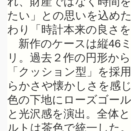
れ、財産ではなく時間
たい」との思いを込め
わり「時計本来の良さを
新作のケースは縦46ミリ
リ。過去２作の円形から
「クッション型」を採
らかさや懐かしさを感
色の下地にローズゴー
と光沢感を演出。全体
ルトは茶色で統一した