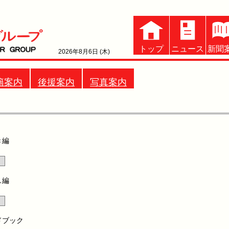
トップ
ニュース
新聞
2026年8月6日 (木)
籍案内
後援案内
写真案内
き編
し編
ドブック