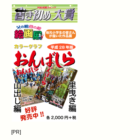
。
[PR]