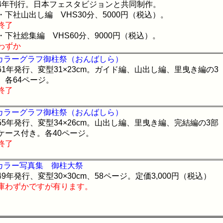
4年刊行。日本フェスタビジョンと共同制作。
・下社山出し編 VHS30分、5000円（税込）。
終了
・下社総集編 VHS60分、9000円（税込）。
わずか
1カラーグラフ御柱祭（おんばしら）
61年発行、変型31×23cm。ガイド編、山出し編、里曳き編の3
。各64ページ。
終了
5カラーグラフ御柱祭（おんばしら）
55年発行、変型34×26cm。山出し編、里曳き編、完結編の3部
ケース付き。各40ページ。
終了
9カラー写真集 御柱大祭
49年発行、変型30×30cm、58ページ。定価3,000円（税込）
庫わずかですが有ります。