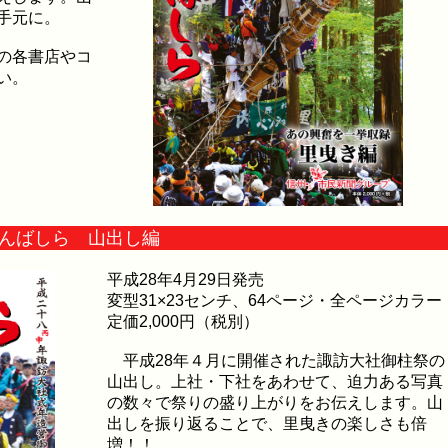
手元に。
の各書店やコ
い。
おんばしら 山出し編
平成28年4月29日発売
変型31×23センチ、64ページ・全ページカラー
定価2,000円（税別）
平成28年４月に開催された諏訪大社御柱祭の
山出し。上社・下社をあわせて、迫力ある写真
の数々で祭りの盛り上がりをお伝えします。山
出しを振り返ることで、里曳きの楽しさも倍
増！！