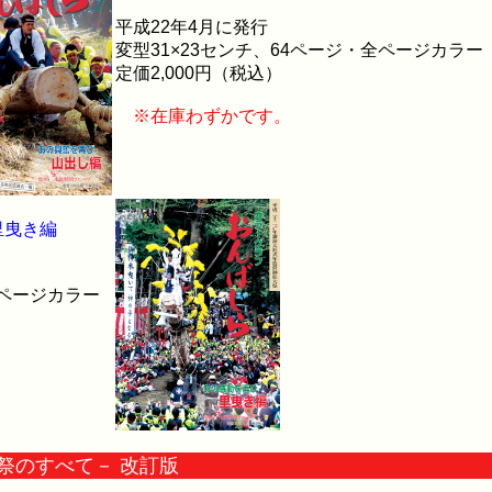
平成22年4月に発行
変型31×23センチ、64ページ・全ページカラー
定価2,000円（税込）
※在庫わずかです。
里曳き編
全ページカラー
祭のすべて－ 改訂版