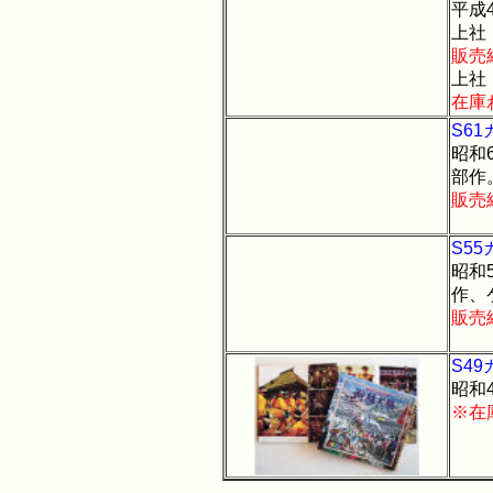
平成
上社
販売
上社
在庫
S6
昭和
部作
販売
S5
昭和
作、
販売
S4
昭和
※在