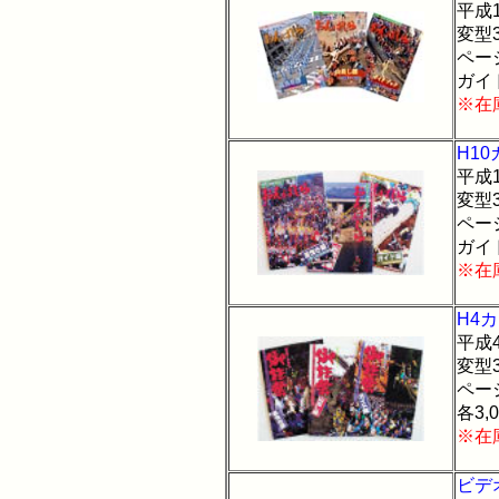
平成
変型
ペー
ガイ
※在
H1
平成
変型
ペー
ガイ
※在
H4
平成
変型
ペー
各3,
※在
ビデ