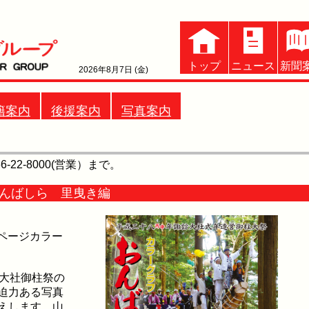
トップ
ニュース
新聞
2026年8月7日 (金)
籍案内
後援案内
写真案内
-22-8000(営業）まで。
おんばしら 里曳き編
全ページカラー
大社御柱祭の
迫力ある写真
えします。山