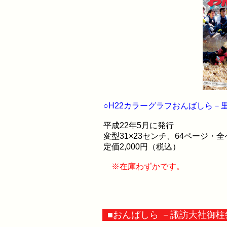
○H22カラーグラフおんばしら－
平成22年5月に発行
変型31×23センチ、64ページ・
定価2,000円（税込）
※在庫わずかです。
■おんばしら －諏訪大社御柱