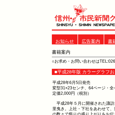
お知らせ
広告案内
書
書籍案内
○お求め・お問い合わせはTEL:0266
■平成28年版 カラーグラフ
平成28年6月5日発売
変型31×23センチ、64ページ・
定価2,000円（税別）
平成28年５月に開催された諏訪
里曳き。上社・下社をあわせて、
の数々で祭りの盛り上がりをお伝