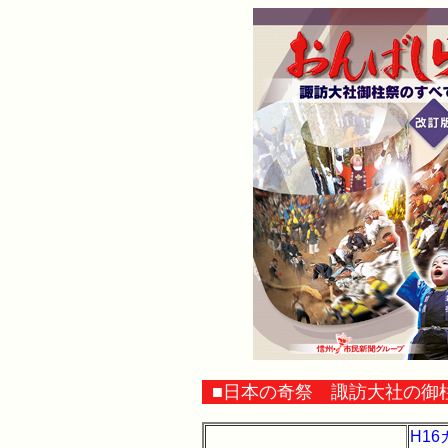
■日本の奇祭 諏訪大社の御
H1