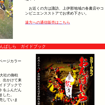
お近くの方は諏訪、上伊那地域の各書店やコ
ンビニエンスストアでお求め下さい。
遠方への通信販売はこちら
おんばしら ガイドブック
全ページカラー
大社の御柱
、出かけて来
イドブックで
トをふんだん
ました。
売していま