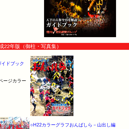
成22年版（御柱・写真集）
ガイドブック
全ページカラー
○H22カラーグラフおんばしら－山出し編