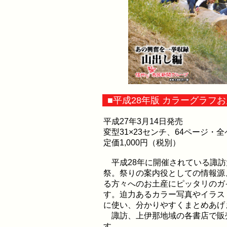
■平成28年版 カラーグラフ
平成27年3月14日発売
変型31×23センチ、64ページ・
定価1,000円（税別）
平成28年に開催されている諏訪
祭。祭りの案内役としての情報源
る方々へのお土産にピッタリのガ
す。迫力あるカラー写真やイラス
に使い、分かりやすくまとめあげ
諏訪、上伊那地域の各書店で販
す。