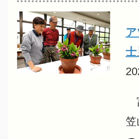
ア
士
20
富
笠