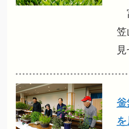
富
笠
見
釡
を