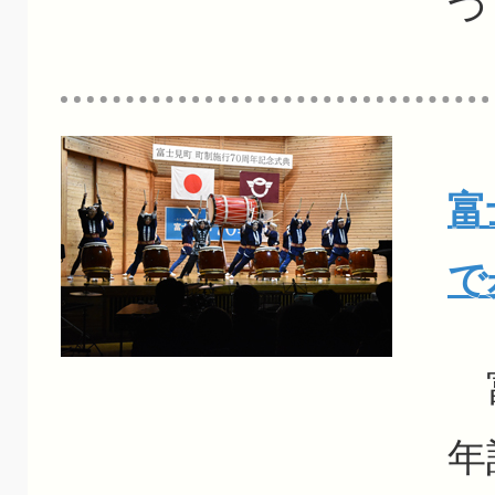
つ
富
で
富
年