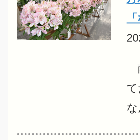
「
20
南
て
な