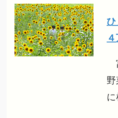
ひ
４
富
野
に