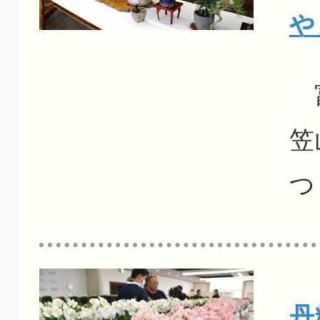
や
富
笠
つ
丹