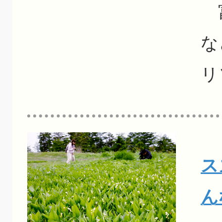
富
な
リ
ス
ん